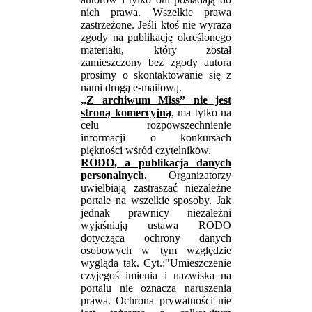
nich prawa. Wszelkie prawa
zastrzeżone. Jeśli ktoś nie wyraża
zgody na publikację określonego
materiału, który został
zamieszczony bez zgody autora
prosimy o skontaktowanie się z
nami drogą e-mailową.
„Z archiwum Miss” nie jest
stroną komercyjną
, ma tylko na
celu rozpowszechnienie
informacji o konkursach
piękności wśród czytelników.
RODO, a publikacja danych
personalnych.
Organizatorzy
uwielbiają zastraszać niezależne
portale na wszelkie sposoby. Jak
jednak prawnicy niezależni
wyjaśniają ustawa RODO
dotycząca ochrony danych
osobowych w tym względzie
wygląda tak. Cyt.:"Umieszczenie
czyjegoś imienia i nazwiska na
portalu nie oznacza naruszenia
prawa. Ochrona prywatności nie