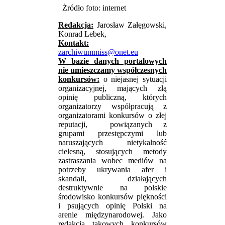
Żródło foto: internet
Redakcja:
Jarosław Załęgowski,
Konrad Lebek,
Kontakt:
zarchiwummiss@onet.eu
W bazie danych portalowych
nie umieszczamy współczesnych
konkursów:
o niejasnej sytuacji
organizacyjnej, mających złą
opinię publiczną, których
organizatorzy współpracują z
organizatorami konkursów o złej
reputacji, powiązanych z
grupami przestępczymi lub
naruszających nietykalność
cielesną, stosujących metody
zastraszania wobec mediów na
potrzeby ukrywania afer i
skandali, działających
destruktywnie na polskie
środowisko konkursów piękności
i psujących opinię Polski na
arenie międzynarodowej. Jako
redakcja takowych konkursów