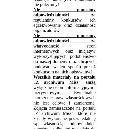
nie polecamy!
Nie ponosimy
odpowiedzialności za
regulaminy konkursów, ich
egzekwowanie oraz działalność
organizatorów.
Nie ponosimy
odpowiedzialności za
wiarygodność stron
internetowych oraz inicjatyw
wykorzystujących podobieństwo
do naszej domeny oraz chcących
budować w ten sposób prestiż
konkursom na nich opisywanych.
Wszelkie materiały na portalu
„Z archiwum Miss” służą
wyłącznie celom informacyjnym i
rozrywkowym. Ewentualne
naruszenie praw własnościowych
nie jest celowe i zamierzone.
Zdjęcia zamieszczone na portalu
„Z archiwum Miss", które nie
zostały wykonane przez redakcję
są własnością odpowiednich
autorów i tylko oni posiadają do