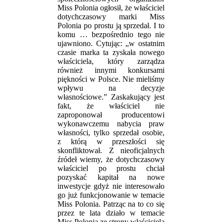
Miss Polonia ogłosił, że właściciel
dotychczasowy marki Miss
Polonia po prostu ją sprzedał. I to
komu … bezpośrednio tego nie
ujawniono. Cytując: „w ostatnim
czasie marka ta zyskała nowego
właściciela, który zarządza
również innymi konkursami
piękności w Polsce. Nie mieliśmy
wpływu na decyzje
własnościowe.” Zaskakujący jest
fakt, że właściciel nie
zaproponował producentowi
wykonawczemu nabycia praw
własności, tylko sprzedał osobie,
z którą w przeszłości się
skonfliktował. Z nieoficjalnych
źródeł wiemy, że dotychczasowy
właściciel po prostu chciał
pozyskać kapitał na nowe
inwestycje gdyż nie interesowało
go już funkcjonowanie w temacie
Miss Polonia. Patrząc na to co się
przez te lata działo w temacie
Miss Polonia ze strony właściciela