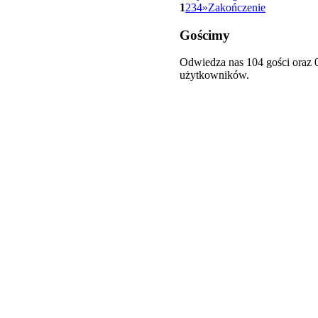
1
2
3
4
»
Zakończenie
Gościmy
Odwiedza nas 104 gości oraz 
użytkowników.