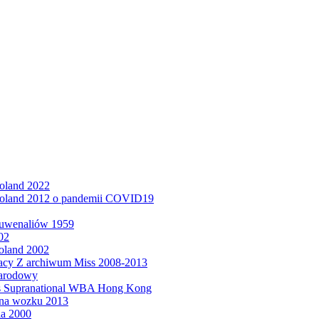
Poland 2022
Poland 2012 o pandemii COVID19
Juwenaliów 1959
02
oland 2002
acy Z archiwum Miss 2008-2013
narodowy
ss Supranational WBA Hong Kong
 na wozku 2013
ia 2000