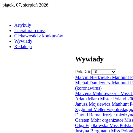
piątek, 07, sierpień 2026
Artykuły
Literatura o miss
Ciekawostki z konkursów
Wywiady
Redakcja
Wywiady
Pokaż #
Marcin Niedzielski Manhunt 
Michał Danilewicz Manhunt 
(koronawirus)
Marzena Malinowska – Miss 
Adam Miara Mister Poland 20
Janusz Mojsiewicz Manhunt P
Zygmunt Meller wspolredaguj
Dawid Bernat fryzjer między
Carsten Mohr organizator Mi
Olga Fijałkowska Miss Polski
Justyna Bergmann Miss Polon