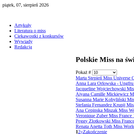
piątek, 07, sierpień 2026
Artykuły
Literatura o miss
Ciekawostki z konkursów
Wywiady
Redakcja
Polskie Miss na św
Pokaż #
Marta Stępień Miss Universe 
Anna Lara Orlowska - Ungfru 
Jacqueline Wojciechowski Mi
Aiyana Camille Mickiewicz Mi
Susanna Marie Kobyliński Mi
Stefania Fernandez Krupij Mi
Ana Cepinska Miszak Miss Wo
Veronique Zuber Miss France
Peggy Zlotkowski Miss Franc
Renata Anetta Toth Miss Wor
1
2
»
Zakończenie