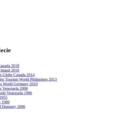
iecie
Canada 2018
Island 2016
ss Globe Canada 2014
ss Tourism World Philippines 2013
ss World Germany 2010
ss Venezuela 2008
rld Venezuela 1996
 1955
e 1989
ld Hungary 2006