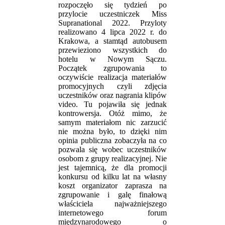
rozpoczęło się tydzień po
przylocie uczestniczek Miss
Supranational 2022. Przyloty
realizowano 4 lipca 2022 r. do
Krakowa, a stamtąd autobusem
przewieziono wszystkich do
hotelu w Nowym Sączu.
Początek zgrupowania to
oczywiście realizacja materiałów
promocyjnych czyli zdjęcia
uczestników oraz nagrania klipów
video. Tu pojawiła się jednak
kontrowersja. Otóż mimo, że
samym materiałom nic zarzucić
nie można było, to dzięki nim
opinia publiczna zobaczyła na co
pozwala się wobec uczestników
osobom z grupy realizacyjnej. Nie
jest tajemnicą, że dla promocji
konkursu od kilku lat na własny
koszt organizator zaprasza na
zgrupowanie i galę finałową
właściciela najważniejszego
internetowego forum
międzynarodowego o