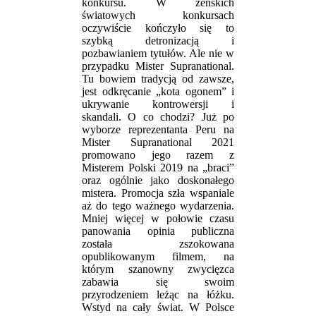
konkursu. W żeńskich
światowych konkursach
oczywiście kończyło się to
szybką detronizacją i
pozbawianiem tytułów. Ale nie w
przypadku Mister Supranational.
Tu bowiem tradycją od zawsze,
jest odkręcanie „kota ogonem” i
ukrywanie kontrowersji i
skandali. O co chodzi? Już po
wyborze reprezentanta Peru na
Mister Supranational 2021
promowano jego razem z
Misterem Polski 2019 na „braci”
oraz ogólnie jako doskonałego
mistera. Promocja szła wspaniale
aż do tego ważnego wydarzenia.
Mniej więcej w połowie czasu
panowania opinia publiczna
została zszokowana
opublikowanym filmem, na
którym szanowny zwycięzca
zabawia się swoim
przyrodzeniem leżąc na łóżku.
Wstyd na cały świat. W Polsce