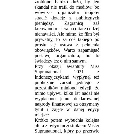
zrobiono bardzo dużo, by ten
skandal nie trafił do mediów, bo
wówczas organizator mógłby
stracić dotację z publicznych
pieniędzy. Zagranicą zaś
kreowano mistera na ofiarę cudzej
nienawiści. Ale mimo, że film był
prywatny, to za coś takiego po
prostu się usuwa z pełnienia
obowiązków. Warto zapamiętać
postawę organizatora, bo to
świadczy też o nim samym.
Przy okazji awantury Miss
Supranational 2021 z
Indonezyjczykami wypłynął też
publicznie zarzut jednego z
uczestników minionej edycji, że
mimo upływu kilku lat nadal nie
wypłacono jemu deklarowanej
nagrody finansowej za otrzymany
tytuł i zajęte w danej edycji
miejsce.
Krótko potem wybuchła kolejna
afera z byłym uczestnikiem Mister
Supranational, który po przerwie