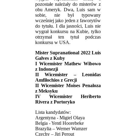
pozostałe należały do misterów z
obu Ameryk. Dwa, Luis sam w
sobie, nie był typowany
wcześniej jako jeden z faworytów
do tytułu. I dla jasności, Luis nie
wygrał konkursu na Kubie, tylko
otrzymał ten tytuł podczas
konkursu w USA.
Mister Supranational 2022 Luis
Galves z Kuby
I Wicemister Mathew Wibowo
z Indonezji
II Wicemister – Leonidas
Amfilochios z Grecji
II Wicemister Moises Penaloza
z Meksyku
IV Wicemister Heriberto
Rivera z Portoryko
Lista kandydatów:
Argentyna - Migiel Olaya
Belgia - Yentl Hoorebeke
Brazylia – Werner Wamzer
Czechy – Jiri Perout