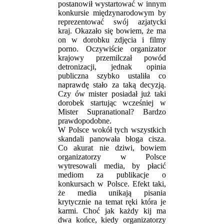
postanowił wystartować w innym
konkursie międzynarodowym by
reprezentować swój azjatycki
kraj. Okazało się bowiem, że ma
on w dorobku zdjęcia i filmy
porno. Oczywiście organizator
krajowy przemilczał powód
detronizacji, jednak opinia
publiczna szybko ustaliła co
naprawdę stało za taką decyzją.
Czy ów mister posiadał już taki
dorobek startując wcześniej w
Mister Supranational? Bardzo
prawdopodobne.
W Polsce wokół tych wszystkich
skandali panowała błoga cisza.
Co akurat nie dziwi, bowiem
organizatorzy w Polsce
wytresowali media, by płacić
mediom za publikacje o
konkursach w Polsce. Efekt taki,
że media unikają pisania
krytycznie na temat ręki która je
karmi. Choć jak każdy kij ma
dwa końce, kiedy organizatorzy