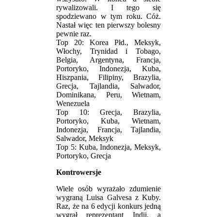
rywalizowali. I tego się
spodziewano w tym roku. Cóż.
Nastał więc ten pierwszy bolesny
pewnie raz.
Top 20: Korea Płd., Meksyk,
Włochy, Trynidad i Tobago,
Belgia, Argentyna, Francja,
Portoryko, Indonezja, Kuba,
Hiszpania, Filipiny, Brazylia,
Grecja, Tajlandia, Salwador,
Dominikana, Peru, Wietnam,
Wenezuela
Top 10: Grecja, Brazylia,
Portoryko, Kuba, Wietnam,
Indonezja, Francja, Tajlandia,
Salwador, Meksyk
Top 5: Kuba, Indonezja, Meksyk,
Portoryko, Grecja
Kontrowersje
Wiele osób wyrażało zdumienie
wygraną Luisa Galvesa z Kuby.
Raz, że na 6 edycji konkurs jedną
wygrał reprezentant Indii, a