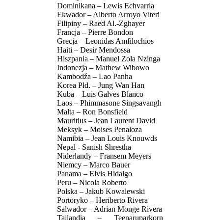
Dominikana – Lewis Echvarria
Ekwador – Alberto Arroyo Viteri
Filipiny – Raed Al.-Zghayer
Francja – Pierre Bondon
Grecja – Leonidas Amfilochios
Haiti – Desir Mendossa
Hiszpania – Manuel Zola Nzinga
Indonezja – Mathew Wibowo
Kambodźa – Lao Panha
Korea Płd. – Jung Wan Han
Kuba – Luis Galves Blanco
Laos – Phimmasone Singsavangh
Malta – Ron Bonsfield
Mauritius – Jean Laurent David
Meksyk – Moises Penaloza
Namibia – Jean Louis Knouwds
Nepal - Sanish Shrestha
Niderlandy – Fransem Meyers
Niemcy – Marco Bauer
Panama – Elvis Hidalgo
Peru – Nicola Roberto
Polska – Jakub Kowalewski
Portoryko – Heriberto Rivera
Salwador – Adrian Monge Rivera
Tajlandia – Teenaruparkorn