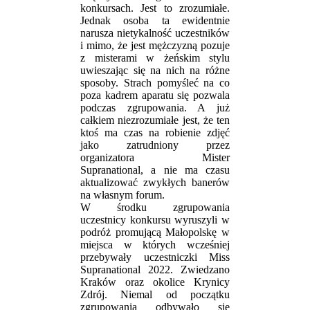
konkursach. Jest to zrozumiałe.
Jednak osoba ta ewidentnie
narusza nietykalność uczestników
i mimo, że jest mężczyzną pozuje
z misterami w żeńskim stylu
uwieszając się na nich na różne
sposoby. Strach pomyśleć na co
poza kadrem aparatu się pozwala
podczas zgrupowania. A już
całkiem niezrozumiałe jest, że ten
ktoś ma czas na robienie zdjęć
jako zatrudniony przez
organizatora Mister
Supranational, a nie ma czasu
aktualizować zwykłych banerów
na własnym forum.
W środku zgrupowania
uczestnicy konkursu wyruszyli w
podróż promującą Małopolskę w
miejsca w których wcześniej
przebywały uczestniczki Miss
Supranational 2022. Zwiedzano
Kraków oraz okolice Krynicy
Zdrój. Niemal od początku
zgrupowania odbywało się