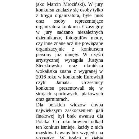
jako Marcin Mroziński). W jury
konkursu znalazły się osoby tylko
z kręgu organizatora, byłe miss
oraz osoby reprezentujące
organizatora konkursu. Czasy gdy
w jury sadzano niezależnych
dziennikarzy, fotografów mody,
czy inne znane acz nie powiązane
organizacyjnie z konkursem
persony już minęły. W części
artystycznej wystąpiła Justyna
Steczkowska oraz ukraińska
wokalistka znana z wygranej w
2016 roku w konkursie Eurowizji
czyli Jamala. Uczestnicy
konkursu prezentowali się w
strojach sportowych, plażowych
oraz garniturach.
Dla polskich widzów chyba
największym zaskoczeniem gali
finałowej był brak awansu dla
Polaka. Co roku bowiem odkąd
ten konkurs istnieje, każdy z nich
uzyskiwał awans bez względu na
wszystko. W końcu u siebie