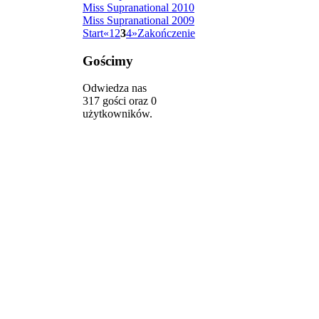
Miss Supranational 2010
Miss Supranational 2009
Start
«
1
2
3
4
»
Zakończenie
Gościmy
Odwiedza nas
317 gości oraz 0
użytkowników.