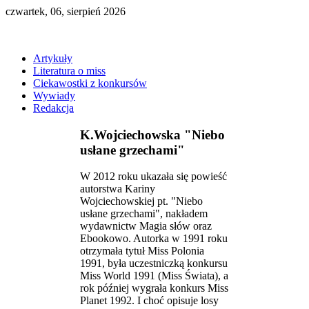
czwartek, 06, sierpień 2026
Artykuły
Literatura o miss
Ciekawostki z konkursów
Wywiady
Redakcja
K.Wojciechowska "Niebo
usłane grzechami"
W 2012 roku ukazała się powieść
autorstwa Kariny
Wojciechowskiej pt. "Niebo
usłane grzechami", nakładem
wydawnictw Magia słów oraz
Ebookowo. Autorka w 1991 roku
otrzymała tytuł Miss Polonia
1991, była uczestniczką konkursu
Miss World 1991 (Miss Świata), a
rok później wygrała konkurs Miss
Planet 1992. I choć opisuje losy