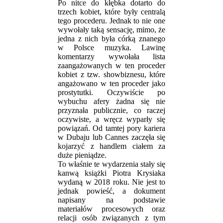
Po nitce do kłębka dotarto do
trzech kobiet, które były centralą
tego procederu. Jednak to nie one
wywołały taką sensację, mimo, że
jedna z nich była córką znanego
w Polsce muzyka. Lawinę
komentarzy wywołała lista
zaangażowanych w ten proceder
kobiet z tzw. showbiznesu, które
angażowano w ten proceder jako
prostytutki. Oczywiście po
wybuchu afery żadna się nie
przyznała publicznie, co raczej
oczywiste, a wręcz wyparły się
powiązań. Od tamtej pory kariera
w Dubaju lub Cannes zaczęła się
kojarzyć z handlem ciałem za
duże pieniądze.
To właśnie te wydarzenia stały się
kanwą książki Piotra Krysiaka
wydaną w 2018 roku. Nie jest to
jednak powieść, a dokument
napisany na podstawie
materiałów procesowych oraz
relacji osób związanych z tym