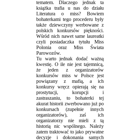
tematem. Dlaczego jednak ta
książka trafia u nas do działu
Literatura o miss? Bowiem
bohaterkami tego procederu były
także dziewczyny werbowane z
polskich konkursów piękności.
Wśród nich nawet same laureatki
czyli posiadaczka tytułu Miss
Polonia oraz Miss Świata
Parowozów.
Tu warto jednak dodać ważną
kwestię. O ile nie jest tajemnicą,
że jeden z organizatorów
konkursów miss w Polsce jest
powiązany z mafią, a ich
konkursy wręcz opierają się na
prostytucji, korupcji i
zastraszaniu, to bohaterki tej
akurat historii zwerbowano już po
konkursach (zupełnie innych
organizatorów), zaś ich
organizatorzy nie mieli z tą
historią nic wspólnego. Należy
zatem traktować to jako prywatne
decyzje i dokonania samych