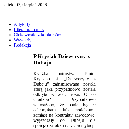
piątek, 07, sierpień 2026
Artykuły
Literatura o miss
Ciekawostki z konkursów
Wywiady
Redakcja
P.Krysiak Dziewczyny z
Dubaju
Książka autorstwa Piotra
Krysiaka pt. „Dziewczyny z
Dubaju” zainspirowana została
aferą jaka przypadkowo została
odkryta w 2013 roku. O co
chodziło? Przypadkowo
zauważono, że panie będące
celebrytkami lub modelkami,
zamiast na kontrakty zawodowe,
wyjeżdżały do Dubaju dla
sporego zarobku na …prostytucji.