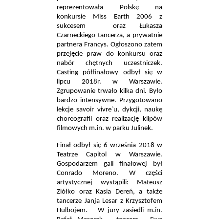
reprezentowała Polskę na
konkursie Miss Earth 2006 z
sukcesem
oraz Łukasza
Czarneckiego tancerza, a prywatnie
partnera Francys. Ogłoszono zatem
przejęcie praw do konkursu oraz
nabór chętnych uczestniczek.
Casting półfinałowy odbył się w
lipcu 2018r. w Warszawie.
Zgrupowanie trwało kilka dni. Było
bardzo intensywne. Przygotowano
lekcje savoir vivre`u, dykcji, naukę
choreografii oraz realizację klipów
filmowych m.in. w parku Julinek.
Finał odbył się 6 września 2018 w
Teatrze Capitol w Warszawie.
Gospodarzem gali finałowej był
Conrado Moreno. W części
artystycznej wystąpili: Mateusz
Ziółko oraz Kasia Dereń, a także
tancerze Janja Lesar z Krzysztofem
Hulbojem.
W jury zasiedli m.in.