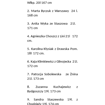
Wlkp. 20l 167 cm
2. Marta Byczuk z Warszawy
24 l.
168 cm
3. Anita Wyka ze Staszowa
21l.
171 cm
4. Agnieszka Choszcz z Lini 21l
172
cm.
5. Karolina Kłysiak z Drawska Pom.
18l
172 cm.
6. Kaja Klimkiewicz z Glinojecka
21l.
172 cm
7. Patrycja Sobolewska
ze Żnina
21l. 173 cm
8. Zuzanna Kuchajewicz z
Bydgoszczy 19l. 173 cm
9. Sandra Staszewska 19l. z
Chodzieży 19l. 174 cm