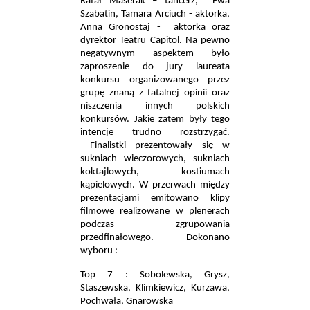
Rafał Maserak – tancerz,
Ewa
Szabatin, Tamara Arciuch - aktorka,
Anna Gronostaj -
aktorka oraz
dyrektor Teatru Capitol. Na pewno
negatywnym aspektem było
zaproszenie do jury laureata
konkursu organizowanego przez
grupę znaną z fatalnej opinii oraz
niszczenia innych polskich
konkursów. Jakie zatem były tego
intencje trudno rozstrzygać.
Finalistki prezentowały się w
sukniach wieczorowych, sukniach
koktajlowych, kostiumach
kąpielowych. W przerwach między
prezentacjami emitowano klipy
filmowe realizowane w plenerach
podczas zgrupowania
przedfinałowego. Dokonano
wyboru :
Top 7 : Sobolewska, Grysz,
Staszewska, Klimkiewicz, Kurzawa,
Pochwała, Gnarowska