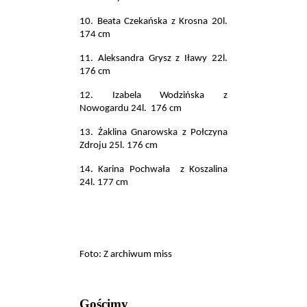
10. Beata Czekańska z Krosna 20l.
174 cm
11. Aleksandra Grysz z Iławy 22l.
176 cm
12. Izabela Wodzińska z
Nowogardu 24l.
176 cm
13. Żaklina Gnarowska z Połczyna
Zdroju 25l. 176 cm
14. Karina Pochwała
z Koszalina
24l. 177 cm
Foto: Z archiwum miss
Gościmy