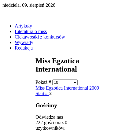
niedziela, 09, sierpień 2026
Artykuły
Literatura o miss
Ciekawostki z konkursów
Wywiady
Redakcja
Miss Egzotica
International
Pokaż #
Miss Egzotica International 2009
Start
«
1
2
Gościmy
Odwiedza nas
222 gości oraz 0
użytkowników.