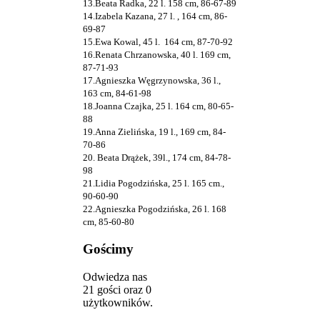
13.Beata Radka, 22 l. 158 cm, 86-67-89
14.Izabela Kazana, 27 l. , 164 cm, 86-
69-87
15.Ewa Kowal, 45 l. 164 cm, 87-70-92
16.Renata Chrzanowska, 40 l. 169 cm,
87-71-93
17.Agnieszka Węgrzynowska, 36 l.,
163 cm, 84-61-98
18.Joanna Czajka, 25 l. 164 cm, 80-65-
88
19.Anna Zielińska, 19 l., 169 cm, 84-
70-86
20. Beata Drążek, 39l., 174 cm, 84-78-
98
21.Lidia Pogodzińska, 25 l. 165 cm.,
90-60-90
22.Agnieszka Pogodzińska, 26 l. 168
cm, 85-60-80
Gościmy
Odwiedza nas
21 gości oraz 0
użytkowników.