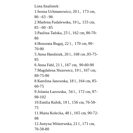
Lista finalistek:
1.Iwona Uchmanowicz, 20 l., 173 cm,
86 - 63 - 96.
2.Marlena Fudalewska, 19 l
.,
155 cm,
85 - 60 - 85
3.Paulina Tańska, 25 l., 162 cm, 86-70-
86
4.Honorata Bugaj, 22 l., 170 cm, 90-
70-90
5.Anna Handziuk, 26 l., 168 cm ,95-75-
95
6.Anna Fahl, 21 l., 167 cm, 90-60-90
7.Magdalena Sluzewicz, 19 l., 167 cm,
89-75-90
8.Karolina Janowska, 18 l., 164 cm, 85-
60-75
9.Jolanta Łazowska, 54 l., 172 cm, 97-
98-102
10.Emilia Kubik, 19 l., 156 cm, 76-58-
75
11.Maria Kołecka, 48 l., 165 cm, 90-72-
98
12.Justyna Wiśniewska, 21 l., 171 cm,
76-58-80