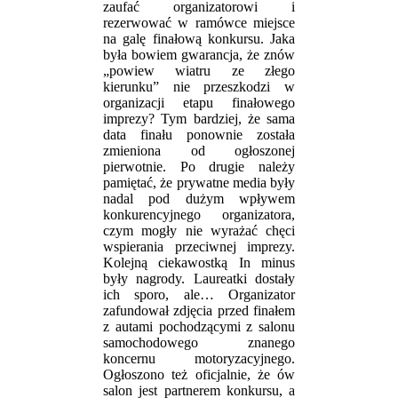
zaufać organizatorowi i
rezerwować w ramówce miejsce
na galę finałową konkursu. Jaka
była bowiem gwarancja, że znów
„powiew wiatru ze złego
kierunku” nie przeszkodzi w
organizacji etapu finałowego
imprezy? Tym bardziej, że sama
data finału ponownie została
zmieniona od ogłoszonej
pierwotnie. Po drugie należy
pamiętać, że prywatne media były
nadal pod dużym wpływem
konkurencyjnego organizatora,
czym mogły nie wyrażać chęci
wspierania przeciwnej imprezy.
Kolejną ciekawostką In minus
były nagrody. Laureatki dostały
ich sporo, ale… Organizator
zafundował zdjęcia przed finałem
z autami pochodzącymi z salonu
samochodowego znanego
koncernu motoryzacyjnego.
Ogłoszono też oficjalnie, że ów
salon jest partnerem konkursu, a