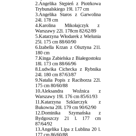
2.Angelika Stępień z Piotrkowa
Trybunalskiego 19l. 177 cm
3.Angelika Staros z Garwolina
24l. 178 cm
4.Karolina Mikołajczyk z
Warszawy 22l. 178cm 82/62/89
5.Katarzyna Włodarek z Wielunia
25l. 175 cm 88/60/90
6.Izabella Krzan z Olsztyna 21l.
180 cm
7.Kinga Zabielska z Białegostoku
18l. 173 cm 88/66/96
8.Ludwika Cichecka z Rybnika
24l. 180 cm 87/63/87
9.Natalia Popis z Raciborza 22l.
175 cm 80/60/88
10.Aleksandra Woźnica z
Warszawy 19l. 176 cm 85/61/93
11.Katarzyna Szklarczyk z
Bukowna 20l. 179 cm 90/62/90
12.Dominika Szymańska z
Bydgoszczy 21 l. 177 cm
87/64/92
13.Angelika Lipa z Lublina 20 l.
177 cm 86/60/88