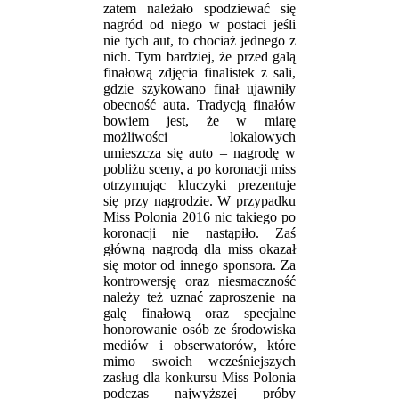
zatem należało spodziewać się
nagród od niego w postaci jeśli
nie tych aut, to chociaż jednego z
nich. Tym bardziej, że przed galą
finałową zdjęcia finalistek z sali,
gdzie szykowano finał ujawniły
obecność auta. Tradycją finałów
bowiem jest, że w miarę
możliwości lokalowych
umieszcza się auto – nagrodę w
pobliżu sceny, a po koronacji miss
otrzymując kluczyki prezentuje
się przy nagrodzie. W przypadku
Miss Polonia 2016 nic takiego po
koronacji nie nastąpiło. Zaś
główną nagrodą dla miss okazał
się motor od innego sponsora. Za
kontrowersję oraz niesmaczność
należy też uznać zaproszenie na
galę finałową oraz specjalne
honorowanie osób ze środowiska
mediów i obserwatorów, które
mimo swoich wcześniejszych
zasług dla konkursu Miss Polonia
podczas najwyższej próby