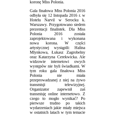
koronę Miss Polonia.
Gala finałowa Miss Polonia 2016
odbyła się 12 listopada 2016 r. w
Hotelu Narvil w Serocku k.
Warszawy. Przygotowano siedem
prezentacji finalistek. Dla Miss
Polonia 2016 została
zaprojektowana i wykonana
nowa korona. W części
artystycznej wystąpili: Halina
Mlynkowa, Łukasz Zagrobelny
oraz Katarzyna Cerekwicka. Ale
widzowie internetowi owych
występów nie byli świadkami. W
tym roku gala finałowa Miss
Polonia nie miała
przeprowadzanej z niej na żywo
transmisji telewizyjnej.
Organizator zapewnił zaś
transmisję online internetowo. Z
czego to mogło wynikać? Po
pierwsze trudno po takich
wydarzeniach jakie miały miejsca
w ostatnich latach w tym temacie