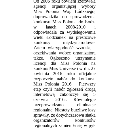
Od 2006 roku bowiem szefowała
agencji organizującej wybory
Miss Polonia Woj. Łódzkiego,
doprowadziła do sprowadzenia
konkursu Miss Polonia do Łodzi
w latach 2008-2010 i
odpowiadała za wydelegowania
wielu Łodzianek na prestiżowe
konkursy międzynarodowe.
Zatem wiarygodność wzrosła, i
oczekiwania wobec organizatora
także. Ogłoszono utrzymanie
licencji dla Miss Polonia na
konkurs Miss Universe i w dn. 27
kwietnia 2016 roku oficjalnie
rozpoczęto nabór do konkursu
Miss Polonia 2016. Pierwszy
etap czyli nabór zgłoszeń drogą
internetową zakończył się 5
czerwca 2016r. Równolegle
przeprowadzano eliminacje
regionalne. Niestety burzliwe losy
sprawiły, że dotychczasowa siatka
organizatorów konkursów
regionalnych zamieniła się w pył.