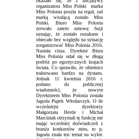
okazało się, że z inicjatywy
organizatora Miss Polski marka
Miss Polonia poszła na regał, zaś
marką wiodącą zostało Miss
Polski. Biuro Miss Polonia
zerwało zatem umowę fuzji
uznając, że zostało oszukane i
obiecało bez względu na sytuację
zorganizować Miss Polonia 2016.
Nastała cisza. Dyrektor Biura
Miss Polonia udał się w długą
podróż po egzotycznych krajach
świata. Co sprawiło, że obietnice
traktowano bardzo na dystans.
Jednak 11 kwietnia 2016 r.
podano do publicznej
wiadomości, że nowym
Dyrektorem Miss Polonia została
Jagoda Piątek Włodarczyk. O ile
wcześniejsi dyrektorzy
Małgorzata Herde i Michał
Marciniak otrzymali tę funkcję nie
mając wcześniej doświadczeń z
branża konkursów miss, to p.
Jagoda znała ten temat na wylot.