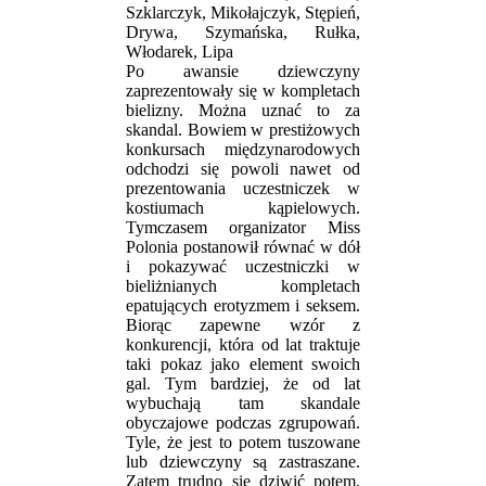
Szklarczyk, Mikołajczyk, Stępień,
Drywa, Szymańska, Rułka,
Włodarek, Lipa
Po awansie dziewczyny
zaprezentowały się w kompletach
bielizny. Można uznać to za
skandal. Bowiem w prestiżowych
konkursach międzynarodowych
odchodzi się powoli nawet od
prezentowania uczestniczek w
kostiumach kąpielowych.
Tymczasem organizator Miss
Polonia postanowił równać w dół
i pokazywać uczestniczki w
bieliżnianych kompletach
epatujących erotyzmem i seksem.
Biorąc zapewne wzór z
konkurencji, która od lat traktuje
taki pokaz jako element swoich
gal. Tym bardziej, że od lat
wybuchają tam skandale
obyczajowe podczas zgrupowań.
Tyle, że jest to potem tuszowane
lub dziewczyny są zastraszane.
Zatem trudno się dziwić potem,