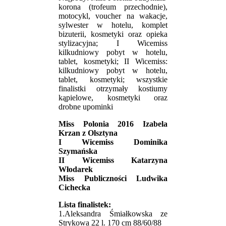
korona (trofeum przechodnie),
motocykl, voucher na wakacje,
sylwester w hotelu, komplet
bizuterii, kosmetyki oraz opieka
stylizacyjna; I Wicemiss
kilkudniowy pobyt w hotelu,
tablet, kosmetyki; II Wicemiss:
kilkudniowy pobyt w hotelu,
tablet, kosmetyki; wszystkie
finalistki otrzymały kostiumy
kąpielowe, kosmetyki oraz
drobne upominki
Miss Polonia 2016 Izabela
Krzan z Olsztyna
I Wicemiss Dominika
Szymańska
II Wicemiss Katarzyna
Włodarek
Miss Publiczności Ludwika
Cichecka
Lista finalistek:
1.Aleksandra Śmiałkowska ze
Strykowa 22 l. 170 cm 88/60/88