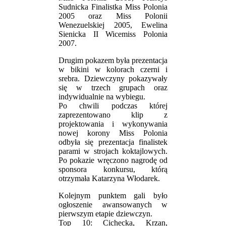
Sudnicka Finalistka Miss Polonia
2005 oraz Miss Polonii
Wenezuelskiej 2005, Ewelina
Sienicka II Wicemiss Polonia
2007.
Drugim pokazem była prezentacja
w bikini w kolorach czerni i
srebra. Dziewczyny pokazywały
się w trzech grupach oraz
indywidualnie na wybiegu.
Po chwili podczas której
zaprezentowano klip z
projektowania i wykonywania
nowej korony Miss Polonia
odbyła się prezentacja finalistek
parami w strojach koktajlowych.
Po pokazie wręczono nagrodę od
sponsora konkursu, którą
otrzymała Katarzyna Włodarek.
Kolejnym punktem gali było
ogłoszenie awansowanych w
pierwszym etapie dziewczyn.
Top 10: Cichecka, Krzan,