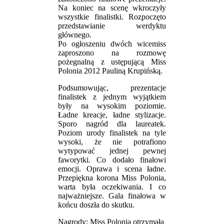
Na koniec na scenę wkroczyły
wszystkie finalistki. Rozpoczęto
przedstawianie werdyktu
głównego.
Po ogłoszeniu dwóch wicemiss
zaproszono na rozmowę
pożegnalną z ustępującą Miss
Polonia 2012 Pauliną Krupińską.
Podsumowując, prezentacje
finalistek z jednym wyjątkiem
były na wysokim poziomie.
Ładne kreacje, ładne stylizacje.
Sporo nagród dla laureatek.
Poziom urody finalistek na tyle
wysoki, że nie potrafiono
wytypować jednej pewnej
faworytki. Co dodało finałowi
emocji. Oprawa i scena ładne.
Przepiękna korona Miss Polonia,
warta była oczekiwania. I co
najważniejsze. Gala finałowa w
końcu doszła do skutku.
Nagrody: Miss Polonia otrzymała