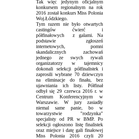
Tak więc jedynym oficjalnym
konkursem regionalnym na rok
2016 został konkurs Miss Polonia
Woj.Łódzkiego.
Tym razem nie było otwartych
castingów ćwierć i
półfinałowych z galami. Na
podstawie zgłoszeń
internetowych, pomni
skandalicznych zachowań
jednego ze swych rywali
organizatorzy w tajemnicy
dokonali selekcji półfinalistek i
zaprosili wybrane 70 dziewczyn
na eliminacje do finału, bez
ujawniania ich listy. Półfinał
odbył się 29 czerwca 2016 r. w
Centrum Konferencyjnym w
Warszawie. W jury zasiadły
niemal same panie, bo w
towarzystwie "rodzynka"
specjalisty od PR w BMP. Po
selekcji ogłoszono listę finalistek
oraz miejsce i datę gali finałowej
Miss Polonia 2016 czyli 20