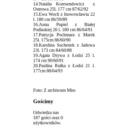
14.Natalia Koresendowicz z
Ostrowa 25l. 177 cm 87/62/92
15.Ewa Woch z Inowrocławia 22
l. 180 cm 86/59/89
16.Anna Pupiel z Białej
Podlaskiej 26 l. 180 cm 86/64/91
17.Patrycja Pochmara z Marek
25l. 175cm 86/60/90
18.Karolina Suchenek z Jadowa
23l. 173 cm 84/60/88
19.Agata Drywa z Łodzi 25 l.
174 cm 90/60/91
20.Paulina Rułka z Łodzi 21 l.
177cm 88/64/93
Foto: Z archiwum Miss
Gościmy
Odwiedza nas
187 gości oraz 0
użytkowników.