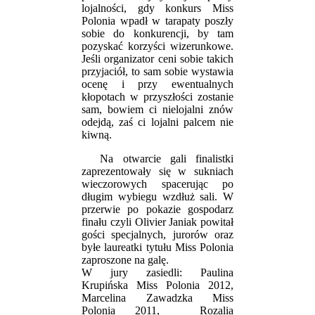
lojalności, gdy konkurs Miss
Polonia wpadł w tarapaty poszły
sobie do konkurencji, by tam
pozyskać korzyści wizerunkowe.
Jeśli organizator ceni sobie takich
przyjaciół, to sam sobie wystawia
ocenę i przy ewentualnych
kłopotach w przyszłości zostanie
sam, bowiem ci nielojalni znów
odejdą, zaś ci lojalni palcem nie
kiwną.
Na otwarcie gali finalistki
zaprezentowały się w sukniach
wieczorowych spacerując po
długim wybiegu wzdłuż sali. W
przerwie po pokazie gospodarz
finału czyli Olivier Janiak powitał
gości specjalnych, jurorów oraz
byłe laureatki tytułu Miss Polonia
zaproszone na galę.
W jury zasiedli: Paulina
Krupińska Miss Polonia 2012,
Marcelina Zawadzka Miss
Polonia 2011,
Rozalia