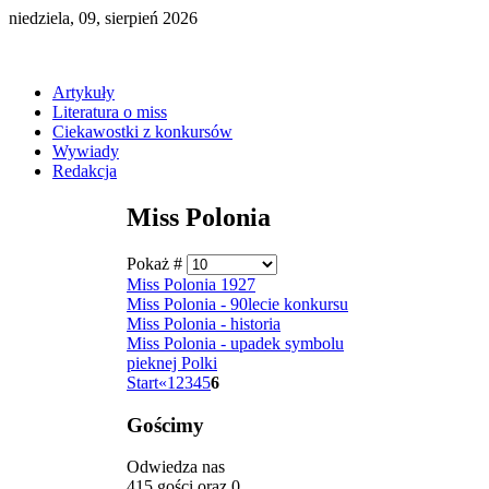
niedziela, 09, sierpień 2026
Artykuły
Literatura o miss
Ciekawostki z konkursów
Wywiady
Redakcja
Miss Polonia
Pokaż #
Miss Polonia 1927
Miss Polonia - 90lecie konkursu
Miss Polonia - historia
Miss Polonia - upadek symbolu
pieknej Polki
Start
«
1
2
3
4
5
6
Gościmy
Odwiedza nas
415 gości oraz 0