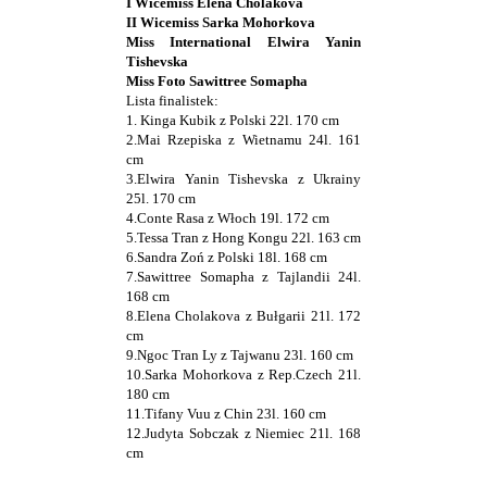
I Wicemiss Elena Cholakova
II Wicemiss Sarka Mohorkova
Miss International Elwira Yanin
Tishevska
Miss Foto Sawittree Somapha
Lista finalistek:
1. Kinga Kubik z Polski 22l. 170 cm
2.Mai Rzepiska z Wietnamu 24l. 161
cm
3.Elwira Yanin Tishevska z Ukrainy
25l. 170 cm
4.Conte Rasa z Włoch 19l. 172 cm
5.Tessa Tran z Hong Kongu 22l. 163 cm
6.Sandra Zoń z Polski 18l. 168 cm
7.Sawittree Somapha z Tajlandii 24l.
168 cm
8.Elena Cholakova z Bułgarii 21l. 172
cm
9.Ngoc Tran Ly z Tajwanu 23l. 160 cm
10.Sarka Mohorkova z Rep.Czech 21l.
180 cm
11.Tifany Vuu z Chin 23l. 160 cm
12.Judyta Sobczak z Niemiec 21l. 168
cm