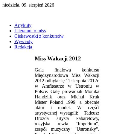
niedziela, 09, sierpień 2026
Artykuły
Literatura o miss
Ciekawostki z konkursów
Wywiady
Redakcja
Miss Wakacji 2012
Gala finałowa konkursu
Międzynarodowa Miss Wakacji
2012 odbyła się 11 sierpnia 2012r.
w Amfiteatrze w Ustroniu w
Polsce. Galę prowadzili Monika
Handzlik oraz Michał Kruk
Mister Poland 1999, a obecnie
aktor i model. W częśći
artystycznej wystąpili: Tadeusz
Drozda artysta kabaretowy,
rosyjska rewia "Imperium",
zespół muzyczny "Ustronsky".