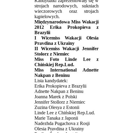
Kandydatki zaprezentowały się w
strojach narodowych, sukniach
wieczorowych oraz strojach
kąpielowych.
Międzynarodowa Miss Wakacji
2012 Erika Prokopieva z
Brazylii
I Wicemiss Wakacji Olesia
Pravdina z Ukrainy
II Wicemiss Wakacji Jennifer
Stolorz z Niemiec
Miss Foto Linde Lee z
Chińskiej Rep.Lud.
Miss International Adnette
Nakpan z Beninu
Lista kandydatek:
Erika Prokopieva z Brazylii
Adnette Nakpan z Beninu
Joanna Marek z Polski
Jennifer Stollorz z Niemiec
Zuzina Olesya z Estonii
Linde Lee z Chińskiej Rep.Lud.
Marie Tanaka z Japonii
Nadezhda Pugachova z Rosji
Olesia Pravdina z Ukrainy