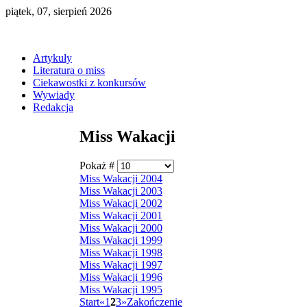
piątek, 07, sierpień 2026
Artykuły
Literatura o miss
Ciekawostki z konkursów
Wywiady
Redakcja
Miss Wakacji
Pokaż #
Miss Wakacji 2004
Miss Wakacji 2003
Miss Wakacji 2002
Miss Wakacji 2001
Miss Wakacji 2000
Miss Wakacji 1999
Miss Wakacji 1998
Miss Wakacji 1997
Miss Wakacji 1996
Miss Wakacji 1995
Start
«
1
2
3
»
Zakończenie