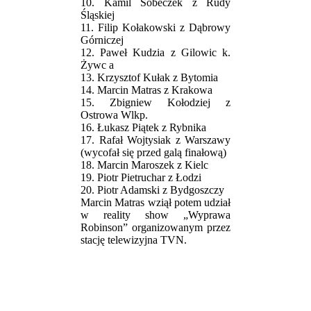
10. Kamil Sobeczek z Rudy
Śląskiej
11. Filip Kołakowski z Dąbrowy
Górniczej
12. Paweł Kudzia z Gilowic k.
Żywc a
13. Krzysztof Kułak z Bytomia
14. Marcin Matras z Krakowa
15. Zbigniew Kołodziej z
Ostrowa Wlkp.
16. Łukasz Piątek z Rybnika
17. Rafał Wojtysiak z Warszawy
(wycofał się przed galą finałową)
18. Marcin Maroszek z Kielc
19. Piotr Pietruchar z Łodzi
20. Piotr Adamski z Bydgoszczy
Marcin Matras wziął potem udział
w reality show „Wyprawa
Robinson” organizowanym przez
stację telewizyjna TVN.