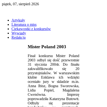
piątek, 07, sierpień 2026
Artykuły
Literatura o miss
Ciekawostki z konkursów
Wywiady
Redakcja
Mister Poland 2003
Finał konkursu Mister Poland
2003 odbył się dość przewrotnie
31 stycznia 2004r. Do finału
zakwalifikowało się 20
przystojniaków. W warszawskim
klubie Enklawa ich wdzięki
oceniało jury w składzie m.in.
Anna Ibisz, Bogna Sworowska,
Lidia Popiel, Magdalena
Cwenówna. Imprezę
poprowadziła Katarzyna Butowtt.
Odbyły się prezentacje