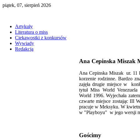
piątek, 07, sierpień 2026
Artykuły
Literatura o miss
Ciekawostki z konkursów
Wywiady
Redakcja
Ana Cepinska Miszak M
Ana Cepinska Miszak ur. 11 k
korzenie rodzinne. Bardzo z
zajęła drugie miejsce w kon
tytuł Miss World Venezuela 
World 1996. Wyjechała zatem
czwarte miejsce zostając III
pracuje w Meksyku. W kwietniu 
w "Playboyu" w jego wersji m
Gościmy