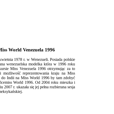
iss World Venezuela 1996
wietnia 1978 r. w Wenezueli. Posiada polskie
nana wenezuelska modelka która w 1996 roku
kursie Miss Venezuela 1996 otrzymując za to
i możliwość reprezentowania kraju na Miss
 do Indii na Miss World 1996 by tam zdobyć
 Wicemiss World 1996. Od 2004 roku mieszka i
2007 r. ukazała się jej pełna rozbierana sesja
eksykańskiej.