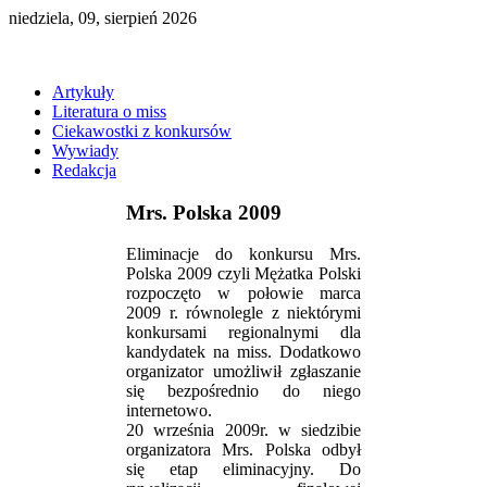
niedziela, 09, sierpień 2026
Artykuły
Literatura o miss
Ciekawostki z konkursów
Wywiady
Redakcja
Mrs. Polska 2009
Eliminacje do konkursu Mrs.
Polska 2009 czyli Mężatka Polski
rozpoczęto w połowie marca
2009 r. równolegle z niektórymi
konkursami regionalnymi dla
kandydatek na miss. Dodatkowo
organizator umożliwił zgłaszanie
się bezpośrednio do niego
internetowo.
20 września 2009r. w siedzibie
organizatora Mrs. Polska odbył
się etap eliminacyjny. Do