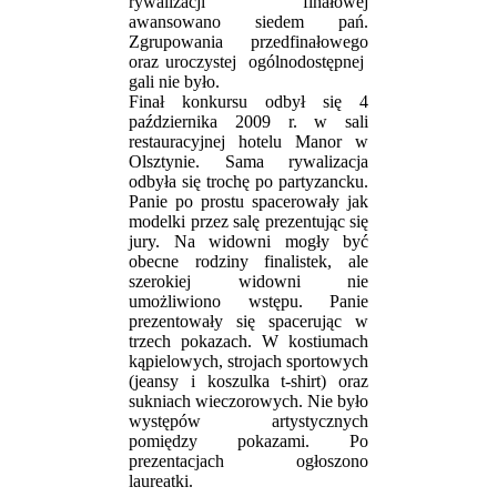
rywalizacji finałowej
awansowano siedem pań.
Zgrupowania przedfinałowego
oraz uroczystej ogólnodostępnej
gali nie było.
Finał konkursu odbył się 4
października 2009 r. w sali
restauracyjnej hotelu Manor w
Olsztynie. Sama rywalizacja
odbyła się trochę po partyzancku.
Panie po prostu spacerowały jak
modelki przez salę prezentując się
jury. Na widowni mogły być
obecne rodziny finalistek, ale
szerokiej widowni nie
umożliwiono wstępu. Panie
prezentowały się spacerując w
trzech pokazach. W kostiumach
kąpielowych, strojach sportowych
(jeansy i koszulka t-shirt) oraz
sukniach wieczorowych. Nie było
występów artystycznych
pomiędzy pokazami. Po
prezentacjach ogłoszono
laureatki.