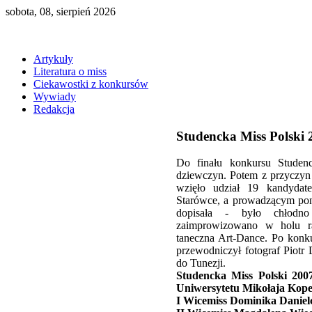
sobota, 08, sierpień 2026
Artykuły
Literatura o miss
Ciekawostki z konkursów
Wywiady
Redakcja
Studencka Miss Polski 
Do finału konkursu Studen
dziewczyn. Potem z przyczyn o
wzięło udział 19 kandydat
Starówce, a prowadzącym pon
dopisała - było chłodn
zaimprowizowano w holu ra
taneczna Art-Dance. Po konku
przewodniczył fotograf Piot
do Tunezji.
Studencka Miss Polski 200
Uniwersytetu Mikołaja Kop
I Wicemiss Dominika Daniel