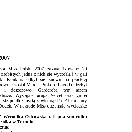
2007
cka Miss Polski 2007 zakwalifikowano 20
sobistych jedna z nich sie wycofała i w gali
ek. Konkurs odbył się znowu na płockiej
ownie został Marcin Prokop. Pogoda niezbyt
o i deszczowo. Garderobę tym razem
tusza. Wystąpiła grupa Velvet oraz grupa
rsie publicznością zawładnął Dr. Alban. Jury
r Dudek. W nagrodę Miss otrzymała wycieczkę
7 Weronika Ostrowska z Lipna studentka
ernika w Toruniu
czuk