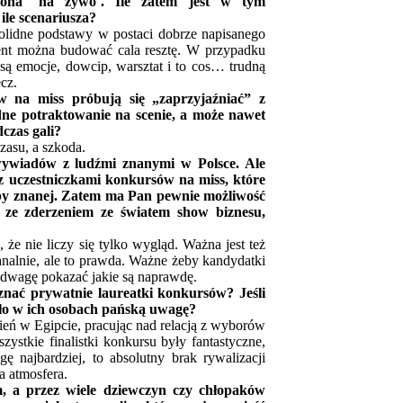
niona `na żywo`. Ile zatem jest w tym
ile scenariusza?
olidne podstawy w postaci dobrze napisanego
ament można budować cala resztę. W przypadku
 są emocje, dowcip, warsztat i to cos… trudną
cz.
w na miss próbują się „zaprzyjaźniać” z
dne potraktowanie na scenie, a może nawet
czas gali?
zasu, a szkoda.
ywiadów z ludźmi znanymi w Polsce. Ale
z uczestniczkami konkursów na miss, które
oby znanej. Zatem ma Pan pewnie możliwość
ą ze zderzeniem ze światem show biznesu,
e nie liczy się tylko wygląd. Ważna jest też
nalnie, ale to prawda. Ważne żeby kandydatki
odwagę pokazać jakie są naprawdę.
nać prywatnie laureatki konkursów? Jeśli
ciło w ich osobach pańską uwagę?
ień w Egipcie, pracując nad relacją z wyborów
stkie finalistki konkursu były fantastyczne,
ę najbardziej, to absolutny brak rywalizacji
a atmosfera.
, a przez wiele dziewczyn czy chłopaków