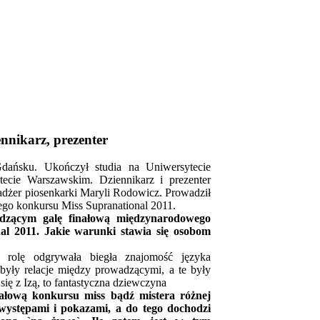
nnikarz, prezenter
ańsku. Ukończył studia na Uniwersytecie
ecie Warszawskim. Dziennikarz i prezenter
enadżer piosenkarki Maryli Rodowicz. Prowadził
go konkursu Miss Supranational 2011.
dzącym galę finałową międzynarodowego
al 2011. Jakie warunki stawia się osobom
olę odgrywała biegła znajomość języka
były relacje między prowadzącymi, a te były
się z Izą, to fantastyczna dziewczyna
ałową konkursu miss bądź mistera różnej
występami i pokazami, a do tego dochodzi