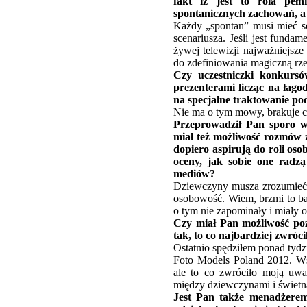
fakt iż jest to rola peł
spontanicznych zachowań, a 
Każdy „spontan” musi mieć s
scenariusza. Jeśli jest fund
żywej telewizji najważniejsze
do zdefiniowania magiczną rze
Czy uczestniczki konkursó
prezenterami licząc na łago
na specjalne traktowanie pod
Nie ma o tym mowy, brakuje c
Przeprowadził Pan sporo w
miał też możliwość rozmów 
dopiero aspirują do roli os
oceny, jak sobie one radz
mediów?
Dziewczyny musza zrozumieć, ż
osobowość. Wiem, brzmi to ba
o tym nie zapominały i miały 
Czy miał Pan możliwość poz
tak, to co najbardziej zwró
Ostatnio spędziłem ponad tydz
Foto Models Poland 2012. Wszy
ale to co zwróciło moją uwag
między dziewczynami i świetn
Jest Pan także menadżerem