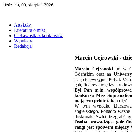
niedziela, 09, sierpień 2026
Artykuły
Literatura o miss
Ciekawostki z konkursów
Wywiady
Redakcja
Marcin Cejrowski - dzie
Marcin Cejrowski
ur. w Gd
Gdańskim oraz na Uniwersyt
stacji telewizyjnej Polsat. M
galę finałową międzynarodowe
Był Pan m.in. współprowa
konkursu Miss Supranation
mającym pełnić taką rolę?
W tym wypadku kluczową r
angielskiego. Ponadto ważne 
doskonałe. Świetnie zgraliśmy 
Osoba prowadząca galę fin
rangi jest spoiwem między 