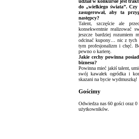
udział w konkursie jest tra
do „wielkiego świata”. Czy
zasugerował, aby ta przy
następcy?
Talent, szczęście ale prz
konsekwentnie realizować s
jeszcze bardziej rozumiem m
odcinać kupony… nic z tych rz
tym profesjonalizm i chęć. B
pewno o karierę.
Jakie cechy powinna posiad
biznesu?
Powinna mieć jakiś talent, umi
swój kawałek ogródka i kon
skazani na bycie wydmuszką!
Gościmy
Odwiedza nas 60 gości oraz 0
użytkowników.