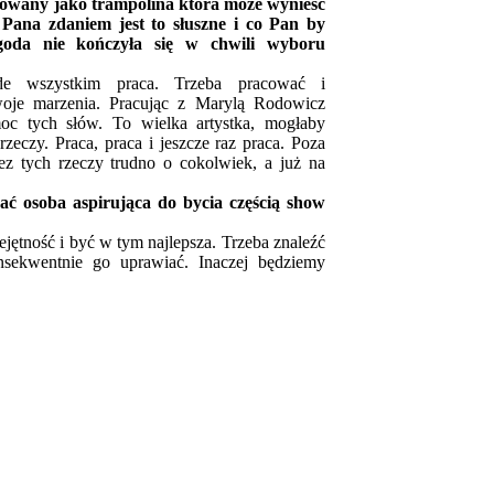
ktowany jako trampolina która może wynieść
 Pana zdaniem jest to słuszne i co Pan by
goda nie kończyła się w chwili wyboru
ede wszystkim praca. Trzeba pracować i
woje marzenia. Pracując z Marylą Rodowicz
oc tych słów. To wielka artystka, mogłaby
eczy. Praca, praca i jeszcze raz praca. Poza
ez tych rzeczy trudno o cokolwiek, a już na
ać osoba aspirująca do bycia częścią show
ejętność i być w tym najlepsza. Trzeba znaleźć
sekwentnie go uprawiać. Inaczej będziemy