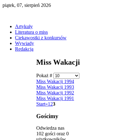
piątek, 07, sierpień 2026
Artykuły
Literatura o miss
Ciekawostki z konkursów
Wywiady
Redakcja
Miss Wakacji
Pokaż #
Miss Wakacji 1994
Miss Wakacji 1993
Miss Wakacji 1992
Miss Wakacji 1991
Start
«
1
2
3
Gościmy
Odwiedza nas
102 gości oraz 0
użytkowników.