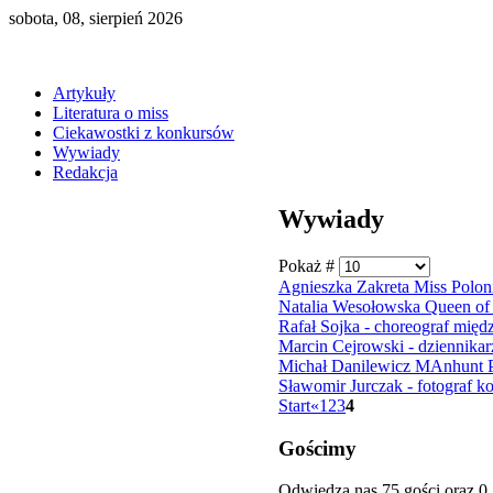
sobota, 08, sierpień 2026
Artykuły
Literatura o miss
Ciekawostki z konkursów
Wywiady
Redakcja
Wywiady
Pokaż #
Agnieszka Zakreta Miss Polo
Natalia Wesołowska Queen of
Rafał Sojka - choreograf mię
Marcin Cejrowski - dziennikarz
Michał Danilewicz MAnhunt 
Sławomir Jurczak - fotograf 
Start
«
1
2
3
4
Gościmy
Odwiedza nas 75 gości oraz 0