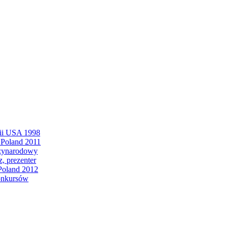
nii USA 1998
 Poland 2011
dzynarodowy
, prezenter
Poland 2012
konkursów